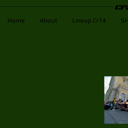
Home
About
Lineup Cr14
S