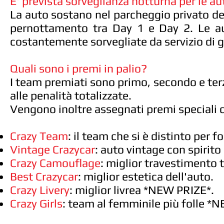
E' prevista sorveglianza notturna per le a
La auto sostano nel parcheggio privato dell
pernottamento tra Day 1 e Day 2. Le a
costantemente sorvegliate da servizio di g
Quali sono i premi in palio?
I team premiati sono primo, secondo e terz
alle penalità totalizzate.
Vengono inoltre assegnati premi speciali
Crazy Team
: il team che si è distinto per fol
Vintage Crazycar
: auto vintage con spirito
Crazy Camouflage
: miglior travestimento 
Best Crazycar
: miglior estetica dell'auto.
Crazy Livery
: miglior livrea
*NEW PRIZE*.
Crazy Girls
: team al femminile più folle *